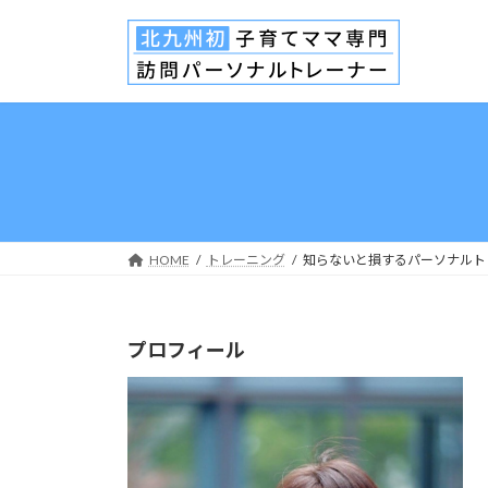
コ
ナ
ン
ビ
テ
ゲ
ン
ー
ツ
シ
へ
ョ
ス
ン
キ
に
ッ
移
プ
動
HOME
トレーニング
知らないと損するパーソナルトレ
プロフィール