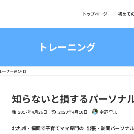
トップページ
初めて
トレーニング
ーナー選び-13
知らないと損するパーソナル
最
2017年4月26日
2023年4月18日
宇野 里加
終
更
北九州・福岡で子育てママ専門の 出張・訪問パーソナ
新