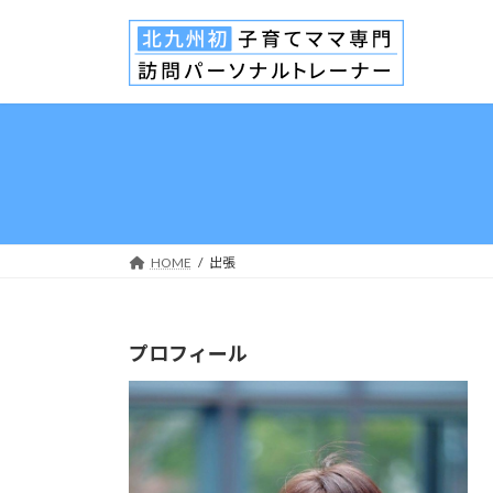
コ
ナ
ン
ビ
テ
ゲ
ン
ー
ツ
シ
へ
ョ
ス
ン
キ
に
ッ
移
プ
動
HOME
出張
プロフィール